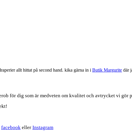
aperier allt hittat på second hand. kika gärna in i
Butik Margurite
där j
erob för dig som är medveten om kvalitet och avtrycket vi gör p
ekt!
å
facebook
eller
Instagram