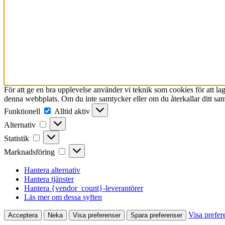
För att ge en bra upplevelse använder vi teknik som cookies för att l
denna webbplats. Om du inte samtycker eller om du återkallar ditt sam
Funktionell
Funktionell
Alltid aktiv
Alternativ
Alternativ
Statistik
Statistik
Marknadsföring
Marknadsföring
Hantera alternativ
Hantera tjänster
Hantera {vendor_count}-leverantörer
Läs mer om dessa syften
Visa prefer
Acceptera
Neka
Visa preferenser
Spara preferenser