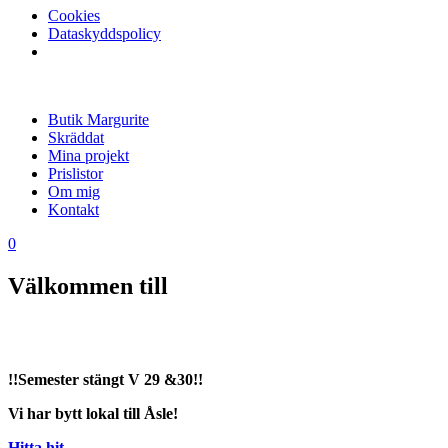
Cookies
Dataskyddspolicy
Butik Margurite
Skräddat
Mina projekt
Prislistor
Om mig
Kontakt
0
Välkommen till
!!Semester stängt V 29 &30!!
Vi har bytt lokal till Åsle!
Hitta hit