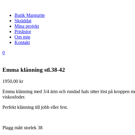
Butik Margurite
Skräddat
Mina projekt
Prislistor
Om mig
Kontakt
0
Emma klänning stl.38-42
1950,00
kr
Emma klänning med 3/4 ärm och rundad hals sitter löst på kroppen men 
viskosfoder.
Perfekt klänning till jobb eller fest.
Plagg mått storlek 38