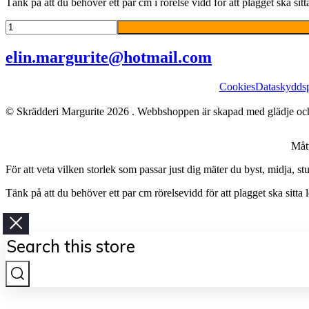
Tänk på att du behöver ett par cm i rörelse vidd för att plagget ska sitta
Emma
klänning
stl.38-
elin.margurite@hotmail.com
42
mängd
Cookies
Dataskyddsp
© Skrädderi Margurite
2026
. Webbshoppen är skapad med glädje oc
Måt
För att veta vilken storlek som passar just dig mäter du byst, midja, st
Tänk på att du behöver ett par cm rörelsevidd för att plagget ska sitta
Search
this
store