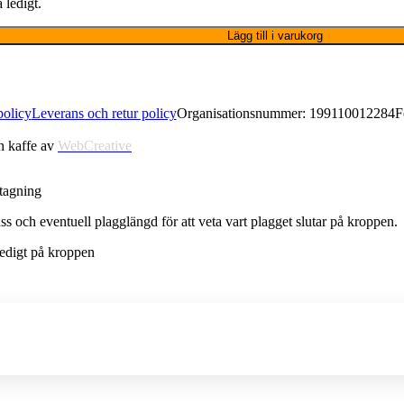
 ledigt.
Lägg till i varukorg
olicy
Leverans och retur policy​
Organisationsnummer: 199110012284
F
h kaffe av
WebCreative
tagning
uss och eventuell plagglängd för att veta vart plagget slutar på kroppen.
 ledigt på kroppen